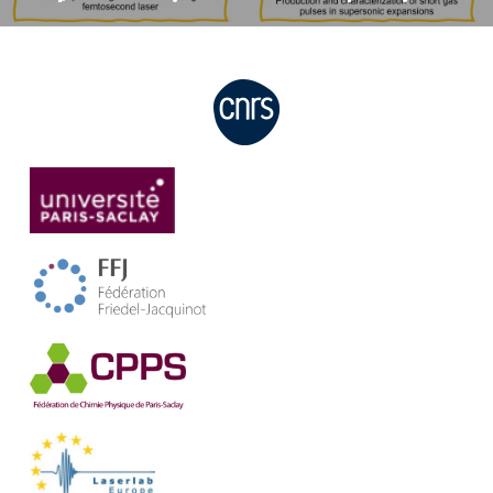
for organic
pulses in
materials using
supersonic
femtosecond
expansions
laser