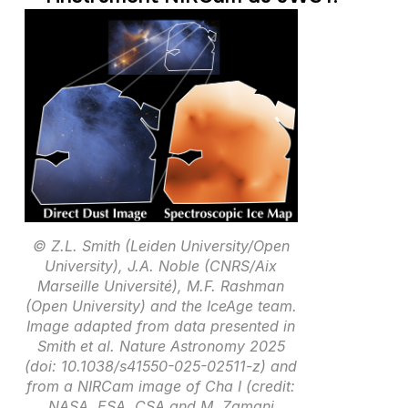
© Z.L. Smith (Leiden University/Open
University), J.A. Noble (CNRS/Aix
Marseille Université), M.F. Rashman
(Open University) and the IceAge team.
Image adapted from data presented in
Smith et al. Nature Astronomy 2025
(doi: 10.1038/s41550-025-02511-z) and
from a NIRCam image of Cha I (credit:
NASA, ESA, CSA and M. Zamani