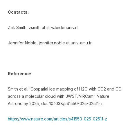
Contacts:
Zak Smith, zsmith at strw.leidenuniv.nl
Jennifer Noble, jennifer.noble at univ-amu.fr
Reference:
Smith et al. ‘Cospatial ice mapping of H2O with CO2 and CO
across a molecular cloud with JWST/NIRCam,’ Nature
Astronomy 2025, doi: 10.1038/s41550-025-02511-z
https://www.nature.com/articles/s41550-025-02511-z