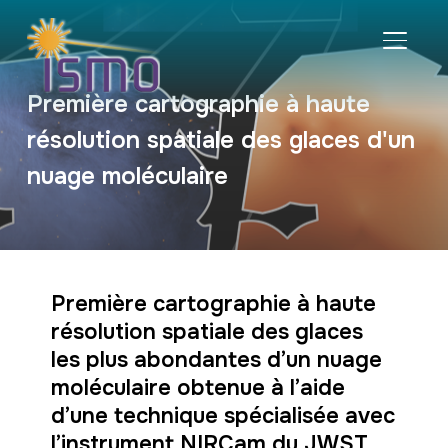
BASCU
Première cartographie à haute
résolution spatiale des glaces d'un
nuage moléculaire
Première cartographie à haute
résolution spatiale des glaces
les plus abondantes d’un nuage
moléculaire obtenue à l’aide
d’une technique spécialisée avec
l’instrument NIRCam du JWST.