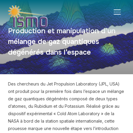
BASCU
Production et manipulation d’un
mélange de gaz quantiques
dégénérés dans l’espace
Des chercheurs du Jet Propulsion Laboratory (JPL, USA)
ont produit pour la première fois dans l’espace un mélange
de gaz quantiques dégénérés composé de deux types
d’atomes, du Rubidium et du Potassium. Réalisé grâce au
dispositif expérimental « Cold Atom Laboratory » de la
NASA à bord de la station spatiale internationale, cette
prouesse marque une nouvelle étape vers l’introduction