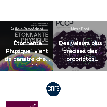
Article Précédent
Next Post
"Étonnante
Des valeurs plus
Physique" vient
précises des
de paraitre chez
propriétés
CNRS Editions
thermo-
chimiques du CF,
SiF et de leurs
cations